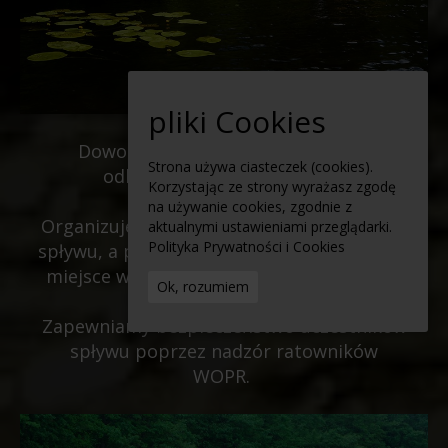
pliki Cookies
Dowozimy kajaki na start spływu i
Strona używa ciasteczek (cookies).
odbieramy je na jego końcu.
Korzystając ze strony wyrażasz zgodę
na używanie cookies, zgodnie z
Organizujemy dowóz uczestników na start
aktualnymi ustawieniami przeglądarki.
Polityka Prywatności i Cookies
spływu, a po jego zakończeniu odwozimy w
miejsce wypoczynku lub zakwaterowania.
Ok, rozumiem
Zapewniamy bezpieczeństwo uczestników
spływu poprzez nadzór ratowników
WOPR.